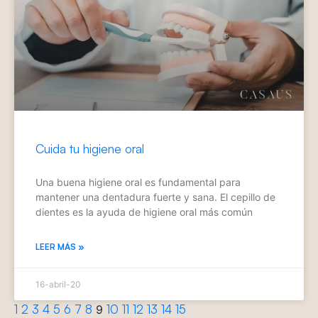
Cuida tu higiene oral
Una buena higiene oral es fundamental para
mantener una dentadura fuerte y sana. El cepillo de
dientes es la ayuda de higiene oral más común
LEER MÁS »
16-abril-20
1
2
3
4
5
6
7
8
10
11
12
13
14
15
9