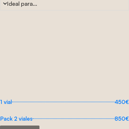
Ideal para...
Tarifas
Inductor de
colágeno
Radiesse®
1 vial
450€
Pack 2 viales
850€