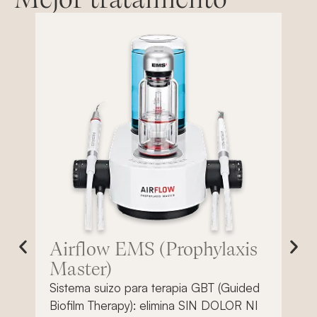
Airflow EMS (Prophylaxis
C
Master)
Di
de
Sistema suizo para terapia GBT (Guided
co
on
Biofilm Therapy): elimina SIN DOLOR NI