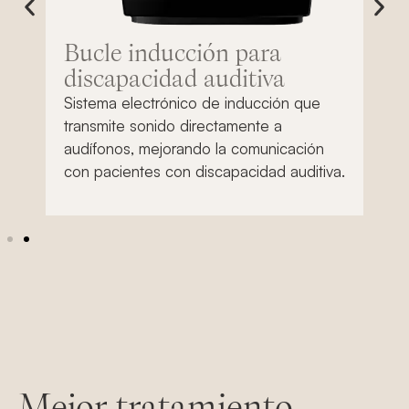
S
Pr
Bucle inducción para
al
en
discapacidad auditiva
s
an
Sistema electrónico de inducción que
a 
transmite sonido directamente a
pe
audífonos, mejorando la comunicación
con pacientes con discapacidad auditiva.
Mejor tratamiento