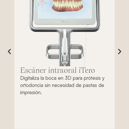
Escáner intraoral iTero​
R
C
Digitaliza la boca en 3D para prótesis y
ortodoncia sin necesidad de pastas de
To
impresión.
pa
de