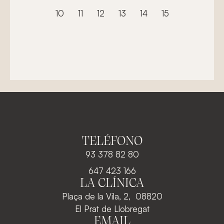
10
11
12
13
14
15
TELÉFONO
93 378 82 80
647 423 166
LA CLÍNICA
Plaça de la Vila, 2, 08820
El Prat de Llobregat
EMAIL