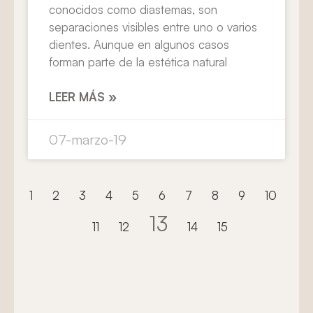
conocidos como diastemas, son
separaciones visibles entre uno o varios
dientes. Aunque en algunos casos
forman parte de la estética natural
LEER MÁS »
07-marzo-19
1
2
3
4
5
6
7
8
9
10
13
11
12
14
15