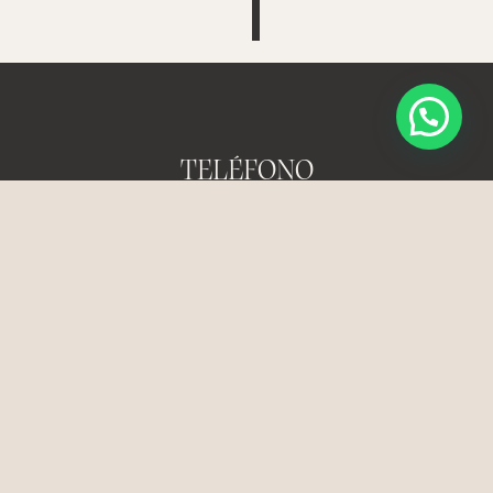
TELÉFONO
93 378 82 80
647 423 166
LA CLÍNICA
Plaça de la Vila, 2, 08820
El Prat de Llobregat
EMAIL
info@clinicadentalcasaus.com
info@medesteticacasaus.com
REDES