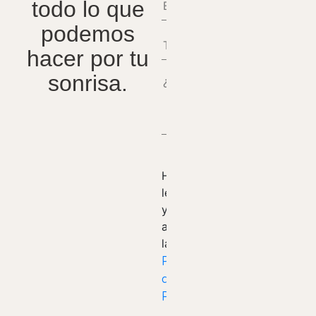
todo lo que
podemos
hacer por tu
sonrisa.
He
leído
y
acepto
la
Política
de
Privacidad.