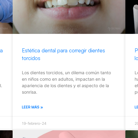
ia
Estética dental para corregir dientes
P
torcidos
l
Los dientes torcidos, un dilema común tanto
L
en niños como en adultos, impactan en la
h
l.
apariencia de los dientes y el aspecto de la
e
sonrisa.
p
LEER MÁS »
L
19-febrero-24
2