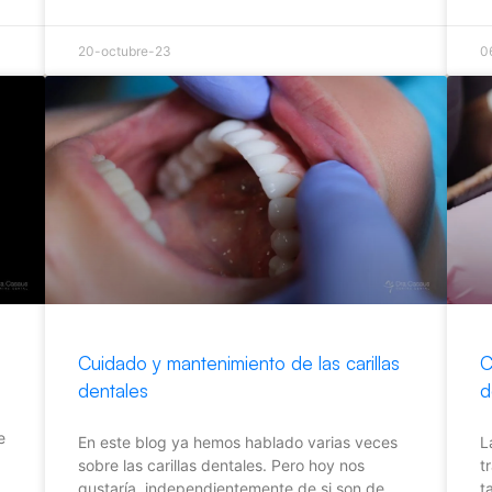
20-octubre-23
0
Cuidado y mantenimiento de las carillas
C
dentales
d
e
En este blog ya hemos hablado varias veces
L
sobre las carillas dentales. Pero hoy nos
t
gustaría, independientemente de si son de
t