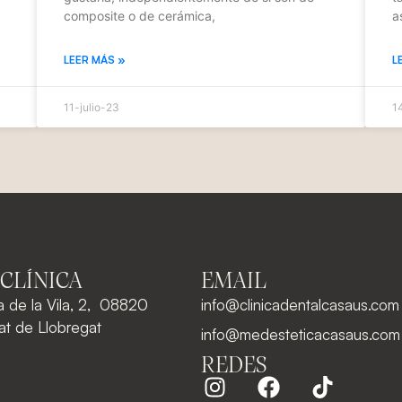
composite o de cerámica,
a
LEER MÁS »
L
11-julio-23
1
 CLÍNICA
EMAIL
a de la Vila, 2, 08820
info@clinicadentalcasaus.com
rat de Llobregat
info@medesteticacasaus.com
REDES