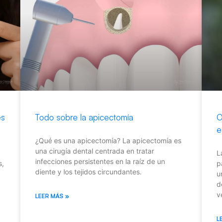
es
Todo sobre la apicectomía
O
e
¿Qué es una apicectomía? La apicectomía es
una cirugía dental centrada en tratar
L
infecciones persistentes en la raíz de un
s,
p
diente y los tejidos circundantes.
u
d
v
LEER MÁS »
L