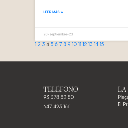
LEER MÁS »
20-septiembre-23
1
2
3
5
6
7
8
9
10
11
12
13
14
15
4
TELÉFONO
LA
93 378 82 80
Plaç
El P
647 423 166