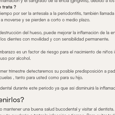
flamación y el sangrado de la encía (gingivitis), debido a l
 trata ?
 tiempo por ser la antesala a la periodontitis, también llamad
 a moverse y se pierden a corto o medio plazo.
estrucción del hueso, puede mejorar la inflamación de la e
os dientes con movilidad y con sensibilidad permanente.
embarazo es un factor de riesgo para el nacimiento de niños
uso por alcohol.
rimer trimestre detectaremos su posible predisposición a 
cuelas , tanto para usted como para su hijo.
dental durante este periodo ya que así disminuirá la inflamac
nirlos?
 mantener una buena salud bucodental y visitar al dentista.