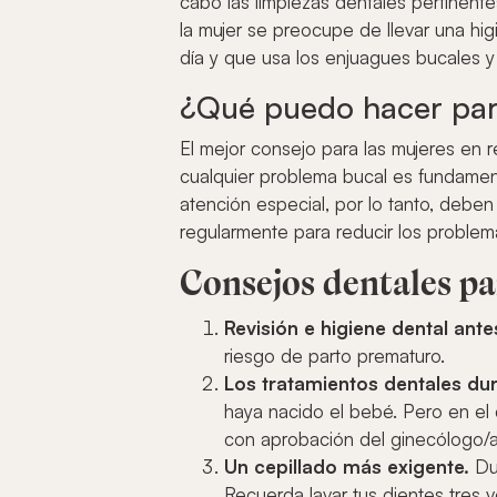
cabo las limpiezas dentales pertinentes
la mujer se preocupe de llevar una hig
día y que usa los enjuagues bucales y el
¿Qué puedo hacer par
El mejor consejo para las mujeres en r
cualquier problema bucal es fundamen
atención especial, por lo tanto, deben 
regularmente para reducir los proble
Consejos dentales pa
Revisión e higiene dental ant
riesgo de parto prematuro.
Los tratamientos dentales dur
haya nacido el bebé. Pero en el
con aprobación del ginecólogo/
Un cepillado más exigente.
Du
Recuerda lavar tus dientes tres vec