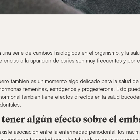
una serie de cambios fisiológicos en el organismo, y la sal
de encías o la aparición de caries son muy frecuentes y p
ro también es un momento algo delicado para la salud de l
hormonas femeninas, estrógenos y progesterona. Esto puede
 hormonal también tiene efectos directos en la salud bucod
dontales.
 tener algún efecto sobre el em
iste asociación entre la enfermedad periodontal, los nacim
resentan enfermedad periodontal podrían ser más propensa