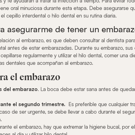
 y te ayudarán a tratar la infección a tiempo. Para evitar to
iene oral minuciosa durante esta etapa. Debe asegurarse que
 cepillo interdental o hilo dental en su rutina diaria.
a asegurarme de tener un embaraz
elación al embarazo, es que deben consultar al dentista para r
tal antes de estar embarazadas. Durante su embarazo, sus 
cepillarse regularmente y utilizar el hilo dental, comer una di
mas dentales que acompañan al embarazo.
ra el embarazo
es del embarazo
. La boca debe estar sana antes de queda
ante el segundo trimestre.
Es preferible que cualquier t
 caso de ser urgente, se debe llevar a cabo durante el segu
a.
rante el embarazo, hay que extremar la higiene bucal, por el
es al día y utilizar hilo dental.