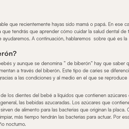
obable que recientemente hayas sido mamá o papá. En ese c
a que tendrás que aprender cómo cuidar la salud dental de t
e ayudaremos. A continuación, hablaremos sobre qué es la c
berón?
 bebés y aunque se denomina “ de biberón” hay que saber qu
entan a través del biberón. Este tipo de caries se diferenci
gracias a las condiciones y al medio en el que se reproduc
e de los dientes del bebé a líquidos que contienen azúcares
n general, las bebidas azucaradas. Los azúcares que contiene
 sirven de alimento para las bacterias que originan la placa.
 limpiar, más tiempo tendrán las bacterias para actuar. Por e
ño nocturno.