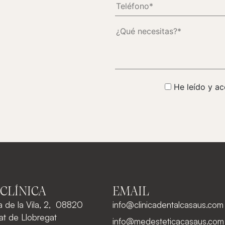
He leído y ac
 CLÍNICA
EMAIL
a de la Vila, 2, 08820
info@clinicadentalcasaus.com
rat de Llobregat
info@medesteticacasaus.com