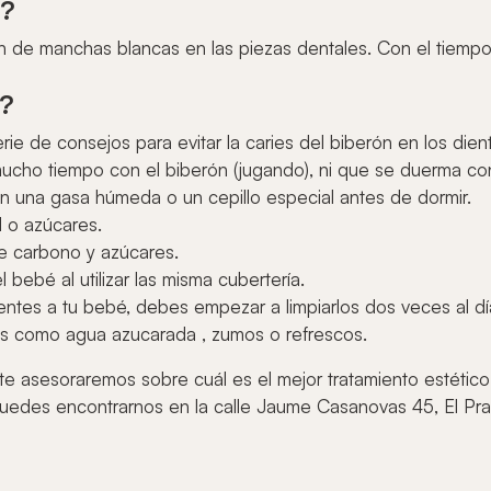
a?
ión de manchas blancas en las piezas dentales. Con el tiem
?
ie de consejos para evitar la caries del biberón en los die
cho tiempo con el biberón (jugando), ni que se duerma con
n una gasa húmeda o un cepillo especial antes de dormir.
 o azúcares.
de carbono y azúcares.
 bebé al utilizar las misma cubertería.
entes a tu bebé, debes empezar a limpiarlos dos veces al dí
idos como agua azucarada , zumos o refrescos.
e asesoraremos sobre cuál es el mejor tratamiento estético
edes encontrarnos en la calle Jaume Casanovas 45, El Pra