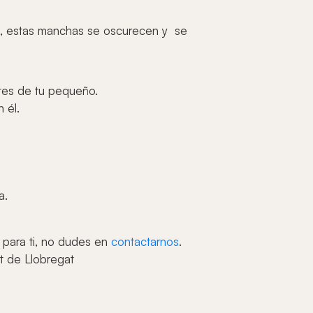
po, estas manchas se oscurecen y se
ntes de tu pequeño.
 él.
a.
 para ti, no dudes en
contactarnos
.
t de Llobregat