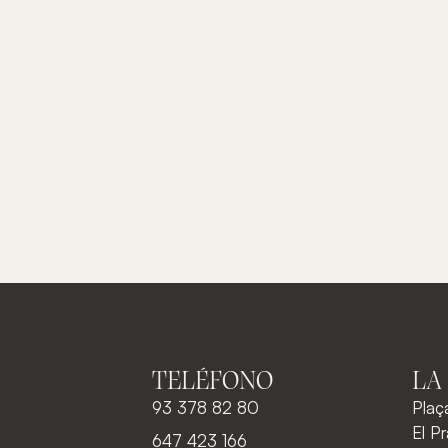
TELÉFONO
LA
93 378 82 80
Plaç
El P
647 423 166