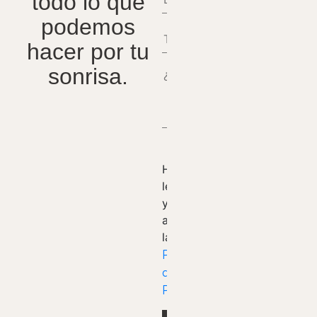
todo lo que
podemos
hacer por tu
sonrisa.
He
leído
y
acepto
la
Política
de
Privacidad.