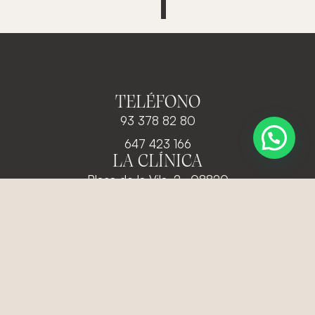
TELÉFONO
93 378 82 80
647 423 166
LA CLÍNICA
Plaça de la Vila, 2, 08820
El Prat de Llobregat
EMAIL
info@clinicadentalcasaus.com
info@medesteticacasaus.com
REDES